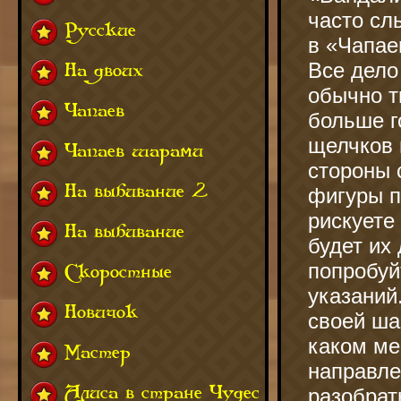
часто сл
Русские
в «Чапае
Все дело
На двоих
обычно т
Чапаев
больше г
щелчков 
Чапаев шарами
стороны с
На выбивание 2
фигуры п
рискуете
На выбивание
будет их
попробуй
Скоростные
указаний
Новичок
своей ша
каком ме
Мастер
направле
Алиса в стране Чудес
разобрат