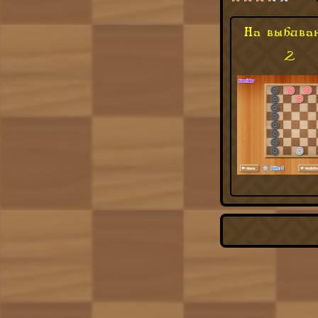
На выбива
2