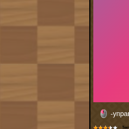
-упр
Тек