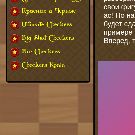
свои фиг
Красные и Черные
ас! Но н
будет сд
Ultimate Checkers
примере 
Big Shot Checkers
Вперед, 
Fun Checkers
Checkers Koala