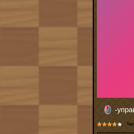
-упр
Тек