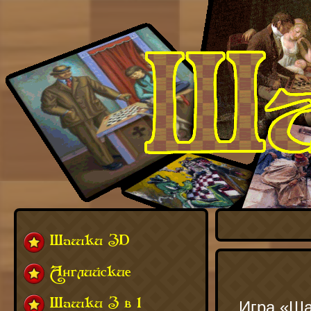
Шашки 3D
Английские
Шашки 3 в 1
Игра «Ша