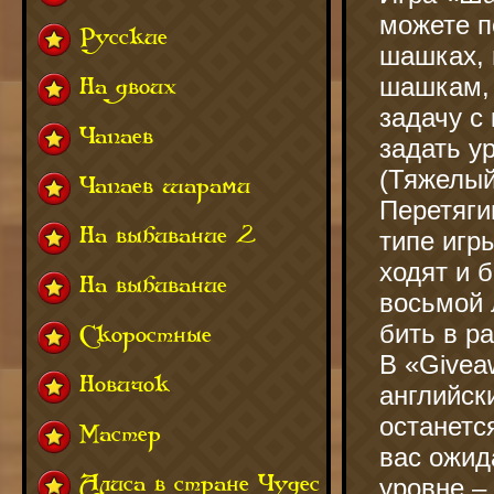
можете п
Русские
шашках, 
шашкам, 
На двоих
задачу с
Чапаев
задать у
(Тяжелый
Чапаев шарами
Перетяги
На выбивание 2
типе игр
ходят и 
На выбивание
восьмой 
бить в р
Скоростные
В «Givea
Новичок
английск
останетс
Мастер
вас ожид
Алиса в стране Чудес
уровне –