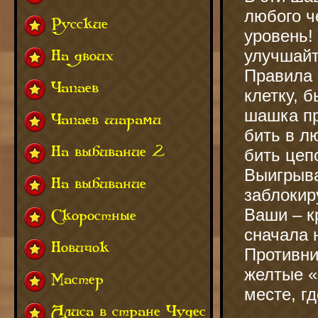
любого ч
Русские
уровень!
улучшайт
На двоих
Правила 
Чапаев
клетку, 
шашка пр
Чапаев шарами
бить в л
На выбивание 2
бить цеп
Выигрыва
На выбивание
заблокир
Ваши – к
Скоростные
сначала н
Новичок
Противни
желтые «
Мастер
месте, г
Алиса в стране Чудес