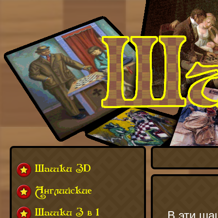
Шашки 3D
Английские
Шашки 3 в 1
В эти ша