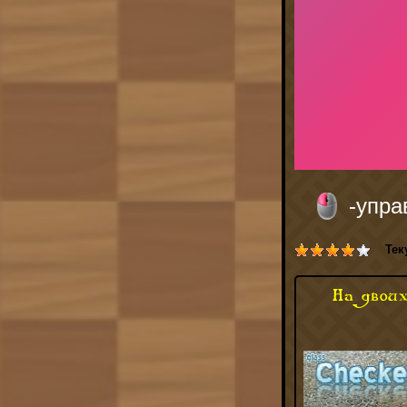
-упр
Тек
На двои