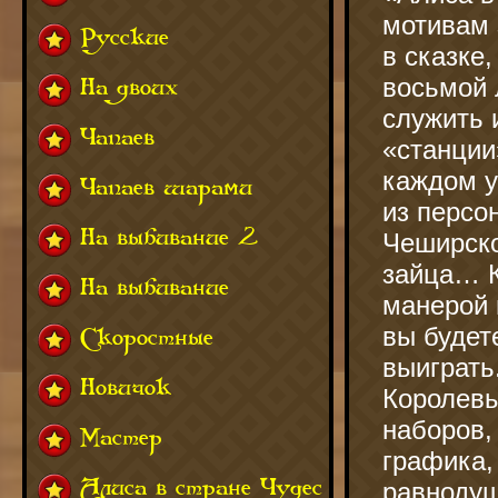
мотивам 
Русские
в сказке
восьмой 
На двоих
служить 
Чапаев
«станции
каждом у
Чапаев шарами
из персо
На выбивание 2
Чеширско
зайца… К
На выбивание
манерой 
вы будет
Скоростные
выиграть
Новичок
Королевы
наборов,
Мастер
графика,
Алиса в стране Чудес
равнодуш