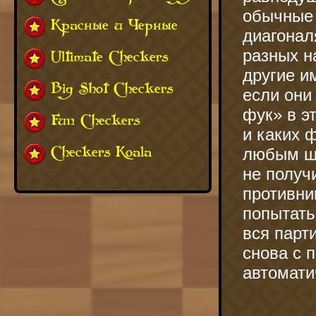
обычные 
Красные и Черные
диагонал
разных н
Ultimate Checkers
другие и
Big Shot Checkers
если они
фук» в э
Fun Checkers
и каких 
Checkers Koala
любым ша
не получ
противни
попытать
вся парт
снова с 
автомати