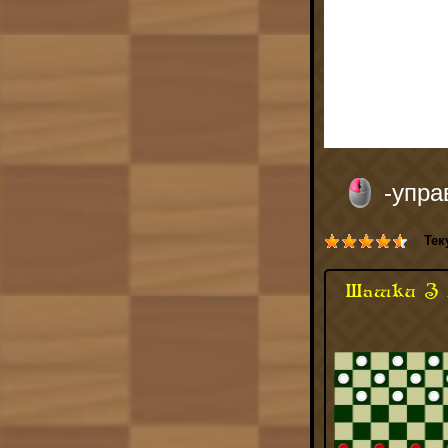
-упр
Тек
Шашки 3 в